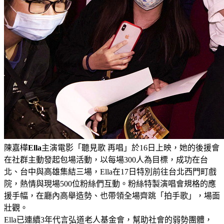
陳嘉樺
Ella
主演電影「聽見歌 再唱」於16日上映，她的後援會
在社群主動發起包場活動，以每場300人為目標，成功在台
北、台中與高雄集結三場，Ella在17日特別前往台北西門町戲
院，熱情與現場500位粉絲們互動。粉絲特製演唱會規格的應
援手幅，在廳內高舉造勢、也帶領全場齊跳「拍手歌」，場面
壯觀。
Ella已連續3年代言弘道老人基金會，幫助社會的弱勢團體，