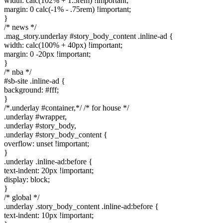
width: calc(102% + 1.5rem) !important;
margin: 0 calc(-1% - .75rem) !important;
}
/* news */
.mag_story.underlay #story_body_content .inline-ad {
width: calc(100% + 40px) !important;
margin: 0 -20px !important;
}
/* nba */
#sb-site .inline-ad {
background: #fff;
}
/*.underlay #container,*/ /* for house */
.underlay #wrapper,
.underlay #story_body,
.underlay #story_body_content {
overflow: unset !important;
}
.underlay .inline-ad:before {
text-indent: 20px !important;
display: block;
}
/* global */
.underlay .story_body_content .inline-ad:before {
text-indent: 10px !important;